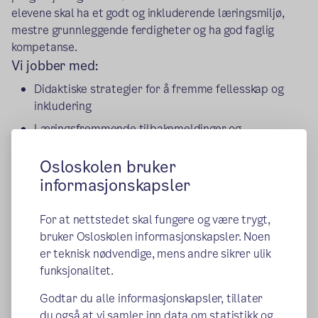
elevene skal ha et godt og inkluderende læringsmiljø,
mestre grunnleggende ferdigheter og ha god faglig
kompetanse.
Vi jobber med:
Didaktiske strategier for å fremme fellesskap og
inkludering
Læringsfremmende tilbakemeldinger og
vurderingspraksis
Osloskolen bruker
Læringsmiljø og livsmestring
informasjonskapsler
Norsk språk og flerspråklighet
Grunnleggende ferdigheter
For at nettstedet skal fungere og være trygt,
bruker Osloskolen informasjonskapsler. Noen
Forståelse av å være en del av noe større
er teknisk nødvendige, mens andre sikrer ulik
Læringsteknologi
funksjonalitet.
Dybdelæring
Godtar du alle informasjonskapsler, tillater
du også at vi samler inn data om statistikk og