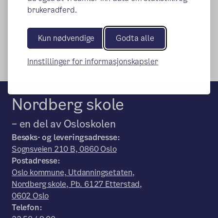
brukeradferd.
Publisert:
20.09.2019
Endret:
08.10.2024
Kun nødvendige
Godta alle
Innstillinger for informasjonskapsler
Nordberg skole
– en del av Osloskolen
Besøks- og leveringsadresse:
Sognsveien 210 B, 0860 Oslo
Postadresse:
Oslo kommune, Utdanningsetaten,
Nordberg skole, Pb. 6127 Etterstad,
0602 Oslo
Telefon: