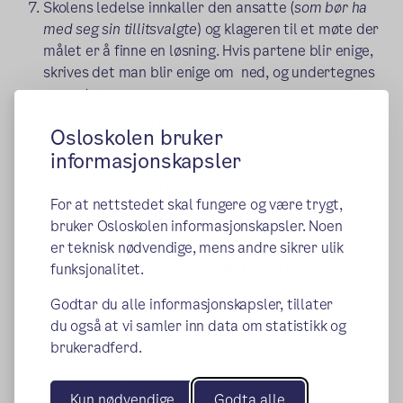
Skolens ledelse innkaller den ansatte (
som bør ha
med seg sin tillitsvalgte
) og klageren til et møte der
målet er å finne en løsning. Hvis partene blir enige,
skrives det man blir enige om ned, og undertegnes
av partene.
Hvis partene ikke blir enige, må skolens ledelse
Osloskolen bruker
vurdere hvilke andre tiltak som kan / må iverksettes.
informasjonskapsler
Dersom det er nødvendig med flere møter skal
tillitsvalgte være til stede
For at nettstedet skal fungere og være trygt,
Eksempel på tiltak:
bruker Osloskolen informasjonskapsler. Noen
Veileder settes inn innenfor avtalt område, for å
er teknisk nødvendige, mens andre sikrer ulik
se hvilke endringer det kan være nødvendig å
funksjonalitet.
foreta.
Det understrekes at veiledning kan være
Godtar du alle informasjonskapsler, tillater
nødvendig også for å forsvare den ansatte mot
du også at vi samler inn data om statistikk og
grunnløse beskyldninger.
brukeradferd.
Når veiledningen er avsluttet skal det man har
kommet frem til og er enige om, skrives ned og
Kun nødvendige
Godta alle