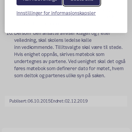
undertegnes.
Etter en angitt periode er det nødvendig med
Innstillinger for informasjonskapsler
en evaluering for å forsikre seg om at ønsket
resultat er oppnådd.
Dersom den ansatte avviser klagen og / eller
veiledning, skal skolens ledelse kalle
inn vedkommende. Tillitsvalgte skal være til stede.
Hvis enighet oppnås, skrives møtebok som
undertegnes av partene. Ved uenighet skal det også
føres møtebok som definerer dato for møtet, hvem
som deltok og partenes ulike syn på saken.
Publisert:
06.10.2015
Endret:
02.12.2019