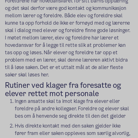
Foreldrene har hovedansvaret for sitt barns opplæring
og det skal derfor være god kontakt og kommunikasjon
mellom lærer og foreldre. Både elev og foreldre skal
kunne ta opp forhold de ikke er fornøyd med og lærerne
skal i dialog med elever og foreldre finne gode løsninger.
I møtet mellom lærer, elev og foreldre har lærer et
hovedansvar for å legge til rette slik at problemer kan
tas opp og løses. Når elever og foreldre tar opp et
problem med en lærer, skal denne læreren aktivt bidra
til å løse saken. Det er et uttalt mål at de aller fleste
saker skal løses her.
Rutiner ved klager fra foresatte og
elever rettet mot personale
Ingen ansatte skal ta imot klage fra elever eller
foreldre på andre kollegaer. Foreldre og elever skal
bes om å henvende seg direkte til den det gjelder
Hvis direkte kontakt med den saken gjelder ikke
fører fram eller saken oppleves som særlig alvorlig,