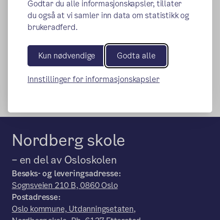
Godtar du alle informasjonskapsler, tillater
du også at vi samler inn data om statistikk og
brukeradferd.
Publisert:
20.11.2017
Endret:
10.07.2025
Kun nødvendige
Godta alle
Innstillinger for informasjonskapsler
Nordberg skole
– en del av Osloskolen
Besøks- og leveringsadresse:
Sognsveien 210 B, 0860 Oslo
Postadresse:
Oslo kommune, Utdanningsetaten,