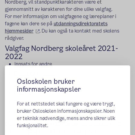
Nordberg, vil standpunktkarakteren være et
gjennomsnitt av karakteren for dine ulike valgfag.
For mer informasjon om valgfagene og læreplaner i
fagene kan dere se på
utdanningsdirektoratets
(ekstern lenke)
hjemmesider
. Du kan også ta kontakt med skolens
rådgiver.
Valgfag Nordberg skoleåret 2021-
2022
Innsats for andre
Design og redesign
Osloskolen bruker
Fysisk aktivitet og helse
informasjonskapsler
Friluftsliv
Produksjon for scene
For at nettstedet skal fungere og være trygt,
bruker Osloskolen informasjonskapsler. Noen
Programering
er teknisk nødvendige, mens andre sikrer ulik
Det tas forbehold om tilstrekkelig elevgrunnlag for å
funksjonalitet.
kunne gå i gang med alle valgfagsgruppene.