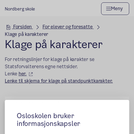
Meny
Nordberg skole
Hovedseksjon
Forsiden
For elever og foresatte
Klage på karakterer
Klage på karakterer
For retningslinjer for klage på karakter se
Statsforvalterens egne nettsider.
(ekstern lenke)
Lenke
her.
Lenke til skjema for klage på standpunktkarakter.
Publisert:
29.01.2018
Endret:
02.06.2026
Osloskolen bruker
informasjonskapsler