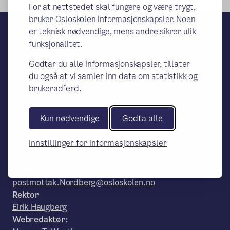
For at nettstedet skal fungere og være trygt,
bruker Osloskolen informasjonskapsler. Noen
Nordberg skole
er teknisk nødvendige, mens andre sikrer ulik
funksjonalitet.
– en del av Osloskolen
Godtar du alle informasjonskapsler, tillater
Besøks- og leveringsadresse:
du også at vi samler inn data om statistikk og
Sognsveien 210 B, 0860 Oslo
brukeradferd.
Postadresse:
Oslo kommune, Utdanningsetaten,
Kun nødvendige
Godta alle
Nordberg skole, Pb. 6127 Etterstad,
0602 Oslo
Innstillinger for informasjonskapsler
Telefon:
22 58 49 00
E-post:
postmottak.Nordberg@osloskolen.no
Rektor
Eirik Haugberg
Webredaktør: