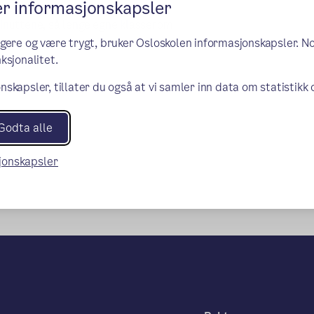
er informasjonskapsler
søvning er lokalisert i
iminuttene, så lenge egne klasserom
ngere og være trygt, bruker Osloskolen informasjonskapsler. N
ksjonalitet.
nskapsler, tillater du også at vi samler inn data om statistikk
Godta alle
sjonskapsler