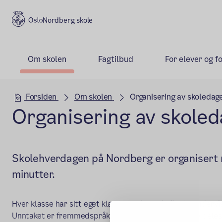
Nordberg skole
Om skolen
Fagtilbud
For elever og f
Hovedseksjon
Forsiden
Om skolen
Organisering av skoledag
Organisering av skole
Skolehverdagen på Nordberg er organisert 
minutter.
Hver klasse har sitt eget klasserom hvor de fleste underv
Unntaket er fremmedspråk og valgfag hvor klassene deles in