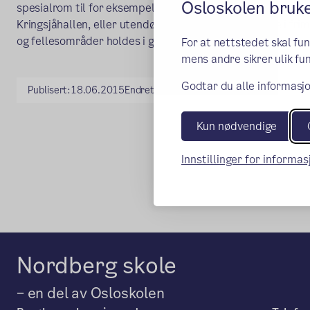
Osloskolen bruk
spesialrom til for eksempel musikk og naturfag, mens kropp
Kringsjåhallen, eller utendørs. Elevene kan være inne i fr
og fellesområder holdes i god og ryddig orden.
For at nettstedet skal fu
mens andre sikrer ulik fun
Godtar du alle informasjo
Publisert:
18.06.2015
Endret:
28.07.2017
Kun nødvendige
Innstillinger for informa
Nordberg skole
– en del av Osloskolen