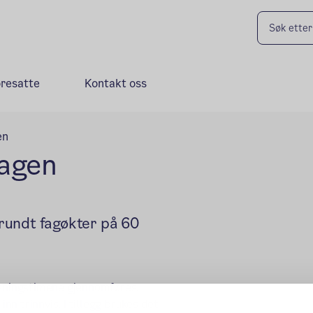
oresatte
Kontakt oss
en
dagen
rundt fagøkter på 60
isningstimene gjennomføres.
n trinnvis. I tillegg brukes det