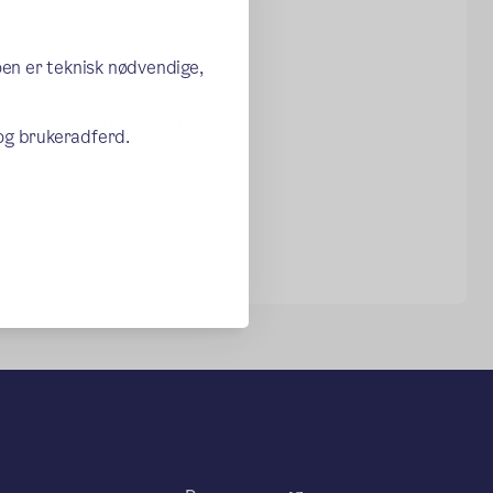
2. 09.20–10.20
oen er teknisk nødvendige,
3. 10.30–11. 30
Storefri 11.30–12.10
 og brukeradferd.
4. 12.10–13.10
5. 13.20–14.20
6. 14.30–15.30