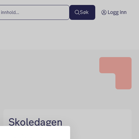
Søk
Logg inn
Skoledagen
1. 08.10–09.10