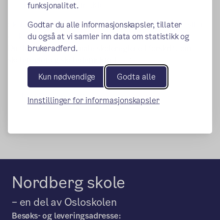
kunstig intelligens (KI)
funksjonalitet.
Skolene kan fortsatt lage egne skoleregler som utfyller
Godtar du alle informasjonskapsler, tillater
de kommunale skolereglene.
du også at vi samler inn data om statistikk og
Du finner de kommunale skolereglene i forskrift om
brukeradferd.
(ekstern lenke)
skoleregler og skoledemokrati.
Kun nødvendige
Godta alle
Publisert:
20.08.2025
Innstillinger for informasjonskapsler
Nordberg skole
– en del av Osloskolen
Besøks- og leveringsadresse: