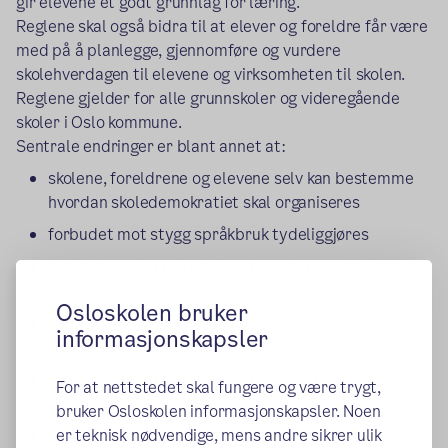
gir elevene et godt grunnlag for læring.
Reglene skal også bidra til at elever og foreldre får være
med på å planlegge, gjennomføre og vurdere
skolehverdagen til elevene og virksomheten til skolen.
Reglene gjelder for alle grunnskoler og videregående
skoler i Oslo kommune.
Sentrale endringer er blant annet at:
skolene, foreldrene og elevene selv kan bestemme
hvordan skoledemokratiet skal organiseres
forbudet mot stygg språkbruk tydeliggjøres
det innføres en ny regel om hvordan ansatte skal
opptre ovenfor elevene
Osloskolen bruker
det innføres felles regler for forsentkomming og
informasjonskapsler
fravær i videregående
det innføres en ny regel om bilder, filming og
For at nettstedet skal fungere og være trygt,
lydopptak uten samtykke
bruker Osloskolen informasjonskapsler. Noen
det innføres en ny regel om plagiat og bruk av
er teknisk nødvendige, mens andre sikrer ulik