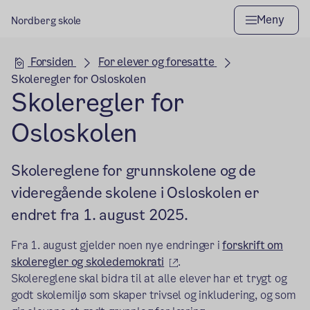
Meny
Nordberg skole
Hovedseksjon
Forsiden
For elever og foresatte
Skoleregler for Osloskolen
Skoleregler for
Osloskolen
Skolereglene for grunnskolene og de
videregående skolene i Osloskolen er
endret fra 1. august 2025.
Fra 1. august gjelder noen nye endringer i
forskrift om
(ekstern lenke)
skoleregler og skoledemokrati
.
Skolereglene skal bidra til at alle elever har et trygt og
godt skolemiljø som skaper trivsel og inkludering, og som